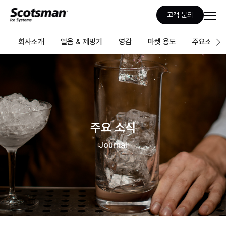
고객 문의
회사소개
얼음 & 제빙기
영감
마켓 용도
주요소식
주요 소식
Journal