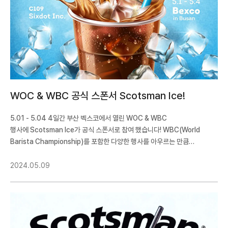
WOC & WBC 공식 스폰서 Scotsman Ice!
5.01 - 5.04 4일간 부산 벡스코에서 열린 WOC & WBC
행사에 Scotsman Ice가 공식 스폰서로 참여 했습니다! WBC(World
Barista Championship)를 포함한 다양한 행사를 아우르는 만큼
세계적으로 기대가 큰 이벤트 였는데요,역시 수많은 외국인들이 부산까지
찾아올 만큼 성황리에 종료 되었습니다. 저희 Scotsman에서도 독립 부스를
2024.05.09
이용해 행사에 참여 했습니다.19년도 WBC 챔피언인 Michalis
Dimitrakopoulos와 함께 커피 마스터클래스 및 얼음을 활용한 칵테일 시연
등 다양한 이벤트를 진행 했습니다.월드 챔피언도 인정하는 얼음의 중요성.
세계적인 얼음 Scotsman과 함께하세요!